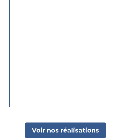
Nos
savoir-faire
font la force de
notre
entreprise depuis près de
37
ans
par le
sérieux
de nos
différentes interventions.
Nous vous accompagnons dans
tous vos projets, de la création
à la réception.
Voir nos réalisations