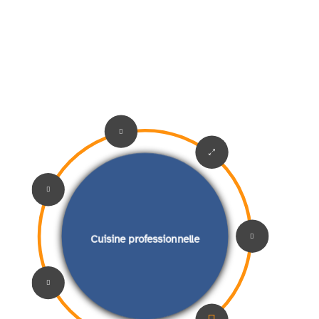

0


Cuisine professionnelle
