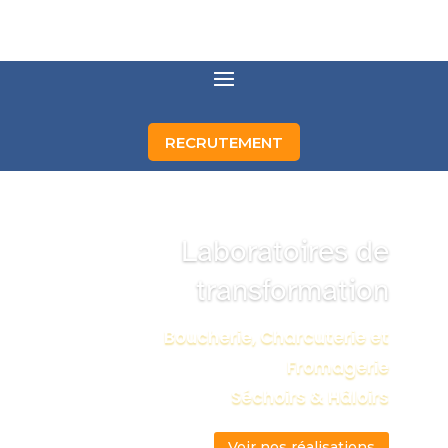
RECRUTEMENT
Laboratoires de
transformation
Boucherie, Charcuterie et
Fromagerie
Séchoirs & Hâloirs
Voir nos réalisations